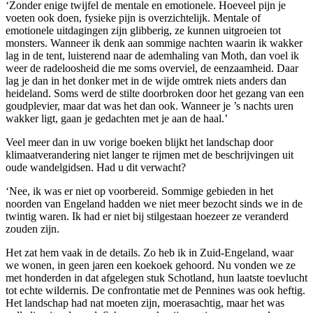
‘Zonder enige twijfel de mentale en emotionele. Hoeveel pijn je
voeten ook doen, fysieke pijn is overzichtelijk. Mentale of
emotionele uitdagingen zijn glibberig, ze kunnen uitgroeien tot
monsters. Wanneer ik denk aan sommige nachten waarin ik wakker
lag in de tent, luisterend naar de ademhaling van Moth, dan voel ik
weer de radeloosheid die me soms overviel, de eenzaamheid. Daar
lag je dan in het donker met in de wijde omtrek niets anders dan
heideland. Soms werd de stilte doorbroken door het gezang van een
goudplevier, maar dat was het dan ook. Wanneer je ’s nachts uren
wakker ligt, gaan je gedachten met je aan de haal.’
Veel meer dan in uw vorige boeken blijkt het landschap door
klimaatverandering niet langer te rijmen met de beschrijvingen uit
oude wandelgidsen. Had u dit verwacht?
‘Nee, ik was er niet op voorbereid. Sommige gebieden in het
noorden van Engeland hadden we niet meer bezocht sinds we in de
twintig waren. Ik had er niet bij stilgestaan hoezeer ze veranderd
zouden zijn.
Het zat hem vaak in de details. Zo heb ik in Zuid-Engeland, waar
we wonen, in geen jaren een koekoek gehoord. Nu vonden we ze
met honderden in dat afgelegen stuk Schotland, hun laatste toevlucht
tot echte wildernis. De confrontatie met de Pennines was ook heftig.
Het landschap had nat moeten zijn, moerasachtig, maar het was