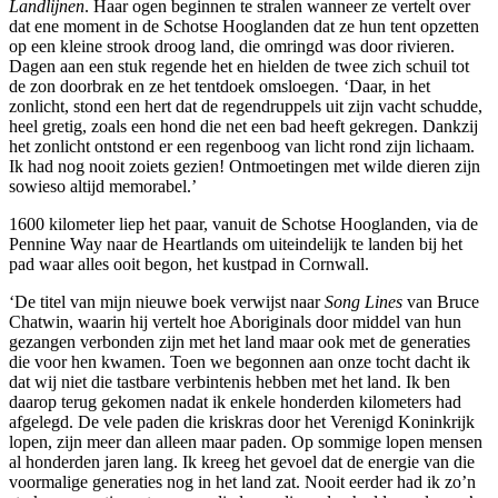
Landlijnen
. Haar ogen beginnen te stralen wanneer ze vertelt over
dat ene moment in de Schotse Hooglanden dat ze hun tent opzetten
op een kleine strook droog land, die omringd was door rivieren.
Dagen aan een stuk regende het en hielden de twee zich schuil tot
de zon doorbrak en ze het tentdoek omsloegen. ‘Daar, in het
zonlicht, stond een hert dat de regendruppels uit zijn vacht schudde,
heel gretig, zoals een hond die net een bad heeft gekregen. Dankzij
het zonlicht ontstond er een regenboog van licht rond zijn lichaam.
Ik had nog nooit zoiets gezien! Ontmoetingen met wilde dieren zijn
sowieso altijd memorabel.’
1600 kilometer liep het paar, vanuit de Schotse Hooglanden, via de
Pennine Way naar de Heartlands om uiteindelijk te landen bij het
pad waar alles ooit begon, het kustpad in Cornwall.
‘De titel van mijn nieuwe boek verwijst naar
Song Lines
van Bruce
Chatwin, waarin hij vertelt hoe Aboriginals door middel van hun
gezangen verbonden zijn met het land maar ook met de generaties
die voor hen kwamen. Toen we begonnen aan onze tocht dacht ik
dat wij niet die tastbare verbintenis hebben met het land. Ik ben
daarop terug gekomen nadat ik enkele honderden kilometers had
afgelegd. De vele paden die kriskras door het Verenigd Koninkrijk
lopen, zijn meer dan alleen maar paden. Op sommige lopen mensen
al honderden jaren lang. Ik kreeg het gevoel dat de energie van die
voormalige generaties nog in het land zat. Nooit eerder had ik zo’n