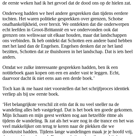
de eerste weken had ik het gevoel dat de dood ons op de hielen zat.
Onderweg hadden we heel andere gesprekken dan tijdens eerdere
tochten. Het waren politieke gesprekken over grenzen, Schotse
onafhankelijkheid, over brexit. We ontdekten dat die onderwerpen
echt leefden in Groot-Brittannië en we ondervonden ook dat
grenzen ons weliswaar uit elkaar houden, maar dat landschappen
ons verbinden. Ik heb ontdekt dat Schotten een andere band hebben
met het land dan de Engelsen. Engelsen denken dat ze het land
bezitten, Schotten dat ze thuishoren in het landschap. Dat is iets heel
anders.
Omdat we zulke interessante gesprekken hadden, ben ik een
notitieboek gaan kopen om een en ander vast te leggen. Echt,
daarvoor dacht ik niet eens aan een derde boek.’
Toch kan ik me haast niet voorstellen dat het schrijfproces identiek
verliep als bij uw eerste boek.
‘Het belangrijkste verschil zit erin dat ik nu veel sneller na de
wandeling alles heb vastgelegd. Dat is het boek ten goede gekomen.
Mijn lichaam en mijn geest werkten nog aan hetzelfde ritme als
tijdens de wandeling. Ik zat als het ware nog in die trance en het was
veel makkelijker om terug te keren naar de plekken die we
doorkruist hadden. Tijdens lange wandelingen maak je je hoofd vrij,