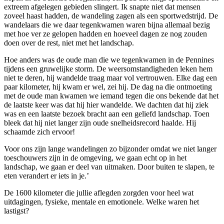
extreem afgelegen gebieden slingert. Ik snapte niet dat mensen
zoveel haast hadden, de wandeling zagen als een sportwedstrijd. De
wandelaars die we daar tegenkwamen waren bijna allemaal bezig
met hoe ver ze gelopen hadden en hoeveel dagen ze nog zouden
doen over de rest, niet met het landschap.
Hoe anders was de oude man die we tegenkwamen in de Pennines
tijdens een gruwelijke storm. De weersomstandigheden leken hem
niet te deren, hij wandelde traag maar vol vertrouwen. Elke dag een
paar kilometer, hij kwam er wel, zei hij. De dag na die ontmoeting
met de oude man kwamen we iemand tegen die ons bekende dat het
de laatste keer was dat hij hier wandelde. We dachten dat hij ziek
was en een laatste bezoek bracht aan een geliefd landschap. Toen
bleek dat hij niet langer zijn oude snelheidsrecord haalde. Hij
schaamde zich ervoor!
Voor ons zijn lange wandelingen zo bijzonder omdat we niet langer
toeschouwers zijn in de omgeving, we gaan echt op in het
landschap, we gaan er deel van uitmaken. Door buiten te slapen, te
eten verandert er iets in je.’
De 1600 kilometer die jullie aflegden zorgden voor heel wat
uitdagingen, fysieke, mentale en emotionele. Welke waren het
lastigst?