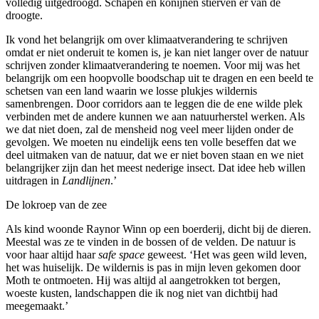
volledig uitgedroogd. Schapen en konijnen stierven er van de
droogte.
Ik vond het belangrijk om over klimaatverandering te schrijven
omdat er niet onderuit te komen is, je kan niet langer over de natuur
schrijven zonder klimaatverandering te noemen. Voor mij was het
belangrijk om een hoopvolle boodschap uit te dragen en een beeld te
schetsen van een land waarin we losse plukjes wildernis
samenbrengen. Door corridors aan te leggen die de ene wilde plek
verbinden met de andere kunnen we aan natuurherstel werken. Als
we dat niet doen, zal de mensheid nog veel meer lijden onder de
gevolgen. We moeten nu eindelijk eens ten volle beseffen dat we
deel uitmaken van de natuur, dat we er niet boven staan en we niet
belangrijker zijn dan het meest nederige insect. Dat idee heb willen
uitdragen in
Landlijnen
.’
De lokroep van de zee
Als kind woonde Raynor Winn op een boerderij, dicht bij de dieren.
Meestal was ze te vinden in de bossen of de velden. De natuur is
voor haar altijd haar
safe space
geweest. ‘Het was geen wild leven,
het was huiselijk. De wildernis is pas in mijn leven gekomen door
Moth te ontmoeten. Hij was altijd al aangetrokken tot bergen,
woeste kusten, landschappen die ik nog niet van dichtbij had
meegemaakt.’