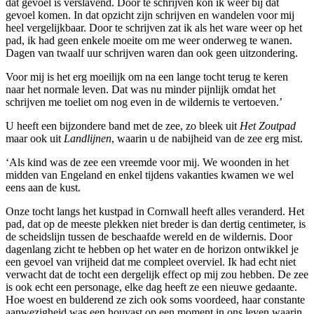
dat gevoel is verslavend. Door te schrijven kon ik weer bij dat
gevoel komen. In dat opzicht zijn schrijven en wandelen voor mij
heel vergelijkbaar. Door te schrijven zat ik als het ware weer op het
pad, ik had geen enkele moeite om me weer onderweg te wanen.
Dagen van twaalf uur schrijven waren dan ook geen uitzondering.
Voor mij is het erg moeilijk om na een lange tocht terug te keren
naar het normale leven. Dat was nu minder pijnlijk omdat het
schrijven me toeliet om nog even in de wildernis te vertoeven.’
U heeft een bijzondere band met de zee, zo bleek uit
Het Zoutpad
maar ook uit
Landlijnen
, waarin u de nabijheid van de zee erg mist.
‘Als kind was de zee een vreemde voor mij. We woonden in het
midden van Engeland en enkel tijdens vakanties kwamen we wel
eens aan de kust.
Onze tocht langs het kustpad in Cornwall heeft alles veranderd. Het
pad, dat op de meeste plekken niet breder is dan dertig centimeter, is
de scheidslijn tussen de beschaafde wereld en de wildernis. Door
dagenlang zicht te hebben op het water en de horizon ontwikkel je
een gevoel van vrijheid dat me compleet overviel. Ik had echt niet
verwacht dat de tocht een dergelijk effect op mij zou hebben. De zee
is ook echt een personage, elke dag heeft ze een nieuwe gedaante.
Hoe woest en bulderend ze zich ook soms voordeed, haar constante
aanwezigheid was een houvast op een moment in ons leven waarin