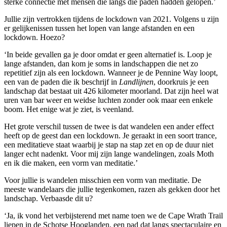
sterke connectie met mensen die langs die paden hadden gelopen.’
Jullie zijn vertrokken tijdens de lockdown van 2021. Volgens u zijn
er gelijkenissen tussen het lopen van lange afstanden en een
lockdown. Hoezo?
‘In beide gevallen ga je door omdat er geen alternatief is. Loop je
lange afstanden, dan kom je soms in landschappen die net zo
repetitief zijn als een lockdown. Wanneer je de Pennine Way loopt,
een van de paden die ik beschrijf in
Landlijnen
, doorkruis je een
landschap dat bestaat uit 426 kilometer moorland. Dat zijn heel wat
uren van bar weer en weidse luchten zonder ook maar een enkele
boom. Het enige wat je ziet, is veenland.
Het grote verschil tussen de twee is dat wandelen een ander effect
heeft op de geest dan een lockdown. Je geraakt in een soort trance,
een meditatieve staat waarbij je stap na stap zet en op de duur niet
langer echt nadenkt. Voor mij zijn lange wandelingen, zoals Moth
en ik die maken, een vorm van meditatie.’
Voor jullie is wandelen misschien een vorm van meditatie. De
meeste wandelaars die jullie tegenkomen, razen als gekken door het
landschap. Verbaasde dit u?
‘Ja, ik vond het verbijsterend met name toen we de Cape Wrath Trail
liepen in de Schotse Hooglanden, een pad dat langs spectaculaire en