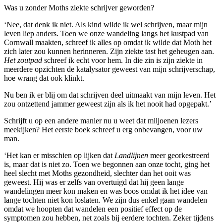
Was u zonder Moths ziekte schrijver geworden?
‘Nee, dat denk ik niet. Als kind wilde ik wel schrijven, maar mijn
leven liep anders. Toen we onze wandeling langs het kustpad van
Cornwall maakten, schreef ik alles op omdat ik wilde dat Moth het
zich later zou kunnen herinneren. Zijn ziekte tast het geheugen aan.
Het zoutpad
schreef ik echt voor hem. In die zin is zijn ziekte in
meerdere opzichten de katalysator geweest van mijn schrijverschap,
hoe wrang dat ook klinkt.
Nu ben ik er blij om dat schrijven deel uitmaakt van mijn leven. Het
zou ontzettend jammer geweest zijn als ik het nooit had opgepakt.’
Schrijft u op een andere manier nu u weet dat miljoenen lezers
meekijken? Het eerste boek schreef u erg onbevangen, voor uw
man.
‘Het kan er misschien op lijken dat
Landlijnen
meer georkestreerd
is, maar dat is niet zo. Toen we begonnen aan onze tocht, ging het
heel slecht met Moths gezondheid, slechter dan het ooit was
geweest. Hij was er zelfs van overtuigd dat hij geen lange
wandelingen meer kon maken en was boos omdat ik het idee van
lange tochten niet kon loslaten. We zijn dus enkel gaan wandelen
omdat we hoopten dat wandelen een positief effect op de
symptomen zou hebben, net zoals bij eerdere tochten. Zeker tijdens