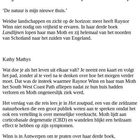
‘De natuur is mijn nieuwe thuis.’
Weidse landschappen en zicht op de horizon: meer heeft Raynor
Winn niet nodig om vrijheid te ervaren. In haar derde boek
Landlijnen
lopen haar man Moth en zij helemaal van het noorden
van Schotland naar het zuiden van Engeland.
Kathy Mathys
Wat doe je als het leven uit elkaar valt? Je neemt een kaart en volgt
het pad, zonder al te veel na te denken over hoe het morgen verder
moet. Dat was de insteek waarmee Raynor Winn en haar man Moth
het South West Coast Path afliepen nadat ze hun huis hadden
verloren en Moth ongeneeslijk ziek werd.
Het verslag van die reis lees je in
Het zoutpad
, een van die zeldzame
natuurboeken die een groot publiek weten aan te spreken omdat het
ook een vertelling is over menselijke veerkracht. Moth lijdt aan
corticobasale degeneratie (CBD) en wandelen blijkt een heilzaam
effect te hebben op zijn symptomen.
Winn is in Antwerpen om te praten over haar derde boek,